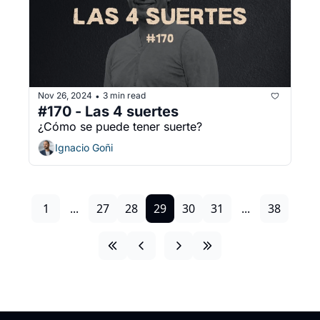
Nov 26, 2024
3 min read
•
#170 - Las 4 suertes
¿Cómo se puede tener suerte?
Ignacio Goñi
1
...
27
28
29
30
31
...
38