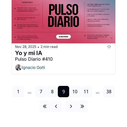
Nov 28, 2025
2 min read
•
Yo y mi IA
Pulso Diario #410
Ignacio Goñi
1
...
7
8
9
10
11
...
38