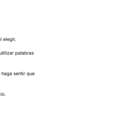
 elegir.
ilizar palabras 
 haga sentir que 
io.