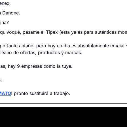
enex.
n Danone.
rina?
quivoqué, pásame el Tipex (esta ya es para auténticas mo
ortante antaño, pero hoy en día es absolutamente crucial si
océano de ofertas, productos y marcas.
gas, hay 9 empresas como la tuya.
s.
MATO
! pronto sustituirá a trabajo.