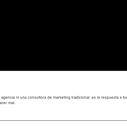
encia ni una consultora de marketing tradicional: es la respuesta a tod
acer mal.