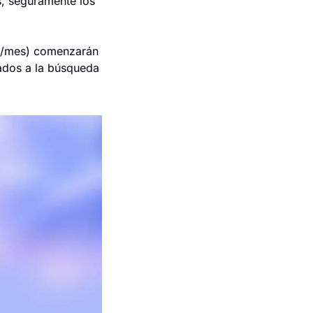
, seguramente los 
$8/mes) comenzarán 
ados a la búsqueda 