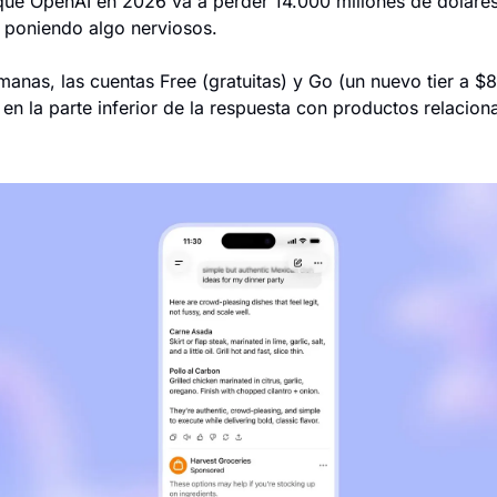
ue OpenAI en 2026 va a perder 14.000 millones de dólares
n poniendo algo nerviosos.
manas, las cuentas Free (gratuitas) y Go (un nuevo tier a 
en la parte inferior de la respuesta con productos relacion