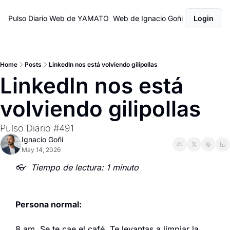
Pulso Diario
Web de YAMATO
Web de Ignacio Goñi
Login
Home
Posts
LinkedIn nos está volviendo gilipollas
LinkedIn nos está 
volviendo gilipollas
Pulso Diario #491
Ignacio Goñi
May 14, 2026
👓  Tiempo de lectura: 1 minuto
Persona normal:
8 am. Se te cae el café. Te levantas a limpiar la 