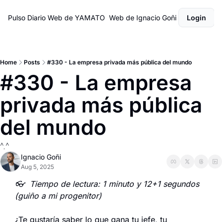
Pulso Diario
Web de YAMATO
Web de Ignacio Goñi
Login
Home
Posts
#330 - La empresa privada más pública del mundo
#330 - La empresa 
privada más pública 
del mundo
^.^
Ignacio Goñi
Aug 5, 2025
👓  Tiempo de lectura: 1 minuto y 12+1 segundos 
(guiño a mi progenitor)
¿Te gustaría saber lo que gana tu jefe, tu 