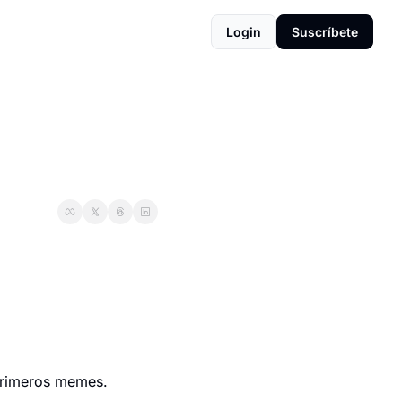
Login
Suscríbete
primeros memes.