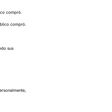
ico compró.
blico compró.
ndo sus 
ersonalmente, 