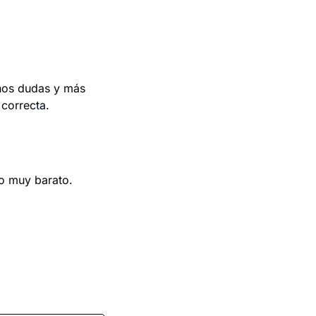
nos dudas y más 
 correcta.
o muy barato. 