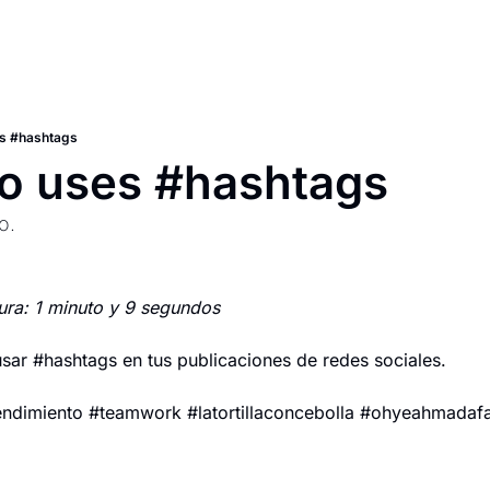
es #hashtags
No uses #hashtags
o.
ura: 1 minuto y 9 segundos
usar #hashtags en tus publicaciones de redes sociales.
ndimiento #teamwork #latortillaconcebolla #ohyeahmada