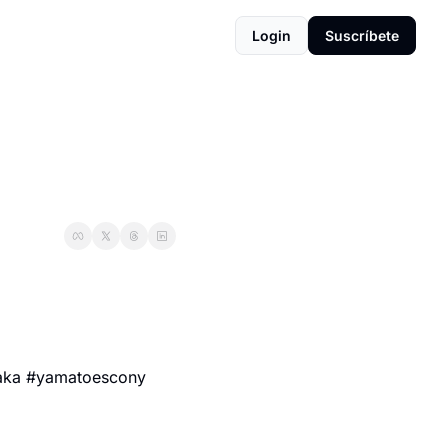
Login
Suscríbete
faka #yamatoescony