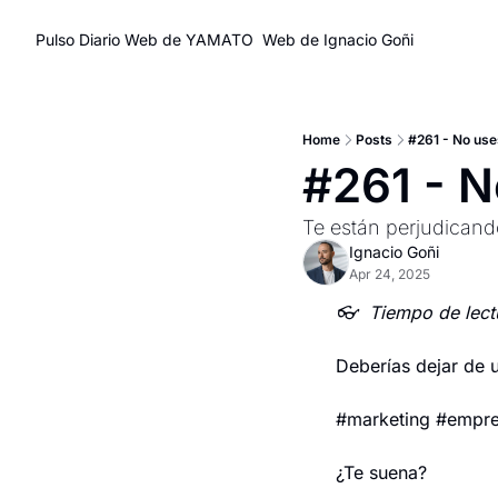
Pulso Diario
Web de YAMATO
Web de Ignacio Goñi
Home
Posts
#261 - No us
#261 - 
Te están perjudicand
Ignacio Goñi
Apr 24, 2025
👓  Tiempo de lect
Deberías dejar de 
#marketing #empre
¿Te suena?